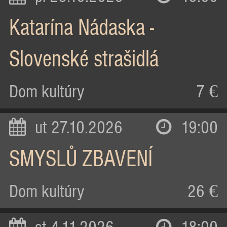
Katarína Nádaska -
Slovenské strašidlá
Dom kultúry
7 €
ut 27.10.2026
19:00
SMYSLŮ ZBAVENÍ
Dom kultúry
26 €