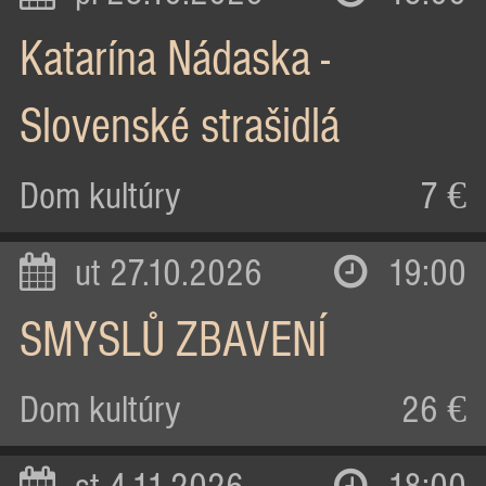
Katarína Nádaska -
Slovenské strašidlá
Dom kultúry
7 €
ut 27.10.2026
19:00
SMYSLŮ ZBAVENÍ
Dom kultúry
26 €