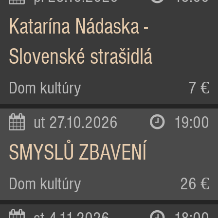
Katarína Nádaska -
Slovenské strašidlá
Dom kultúry
7 €
ut 27.10.2026
19:00
SMYSLŮ ZBAVENÍ
Dom kultúry
26 €