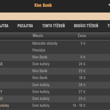
Kino Baník
AJTRA
POZAJTRA
TENTO TÝŽDEŇ
BUDÚCI TÝŽDEŇ
T
Miesto
Cena
Námestie slobody
5 €
Prievidza
Kino Baník
6 €
GE
Dom kultúry
24 €
Kino Baník
25 €
Kino Baník
18 €
Dom kultúry
38 €
KY
Dom kultúry
27 €
GO
Dom kultúry
25 €
zprávky
Dom kultúry
14 - 18 €