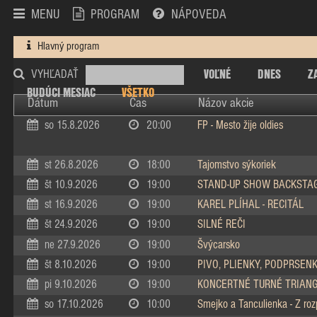
MENU
PROGRAM
NÁPOVEDA
Hlavný program
VOĽNÉ
DNES
Z
VYHĽADAŤ
BUDÚCI MESIAC
VŠETKO
Dátum
Čas
Názov akcie
so 15.8.2026
20:00
FP - Mesto žije oldies
st 26.8.2026
18:00
Tajomstvo sýkoriek
št 10.9.2026
19:00
STAND-UP SHOW BACKSTA
st 16.9.2026
19:00
KAREL PLÍHAL - RECITÁL
št 24.9.2026
19:00
SILNÉ REČI
ne 27.9.2026
19:00
Švýcarsko
št 8.10.2026
19:00
PIVO, PLIENKY, PODPRSEN
pi 9.10.2026
19:00
KONCERTNÉ TURNÉ TRIAN
so 17.10.2026
10:00
Smejko a Tanculienka - Z ro