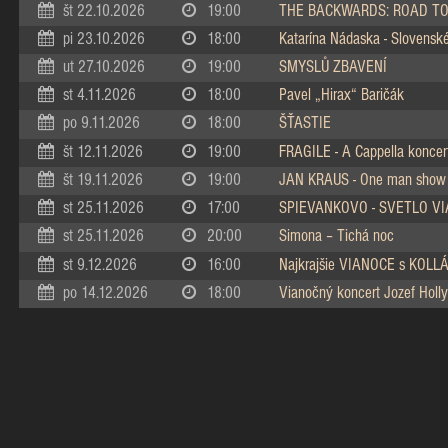
št 22.10.2026
19:00
THE BACKWARDS: ROAD TO
pi 23.10.2026
18:00
Katarína Nádaska - Slovenské 
ut 27.10.2026
19:00
SMYSLŮ ZBAVENÍ
st 4.11.2026
18:00
Pavel „Hirax“ Baričák
po 9.11.2026
18:00
ŠŤASTIE
št 12.11.2026
19:00
FRAGILE - A Cappella koncer
št 19.11.2026
19:00
JAN KRAUS - One man show
st 25.11.2026
17:00
SPIEVANKOVO - SVETLO V
st 25.11.2026
20:00
Simona – Tichá noc
st 9.12.2026
16:00
Najkrajšie VIANOCE s KOL
po 14.12.2026
18:00
Vianočný koncert Jozef Holly