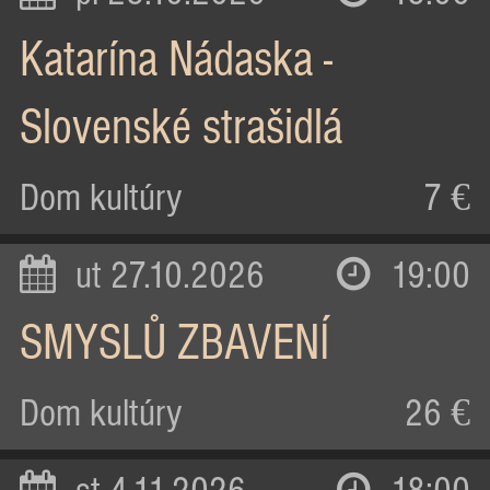
Katarína Nádaska -
Slovenské strašidlá
Dom kultúry
7 €
ut 27.10.2026
19:00
SMYSLŮ ZBAVENÍ
Dom kultúry
26 €