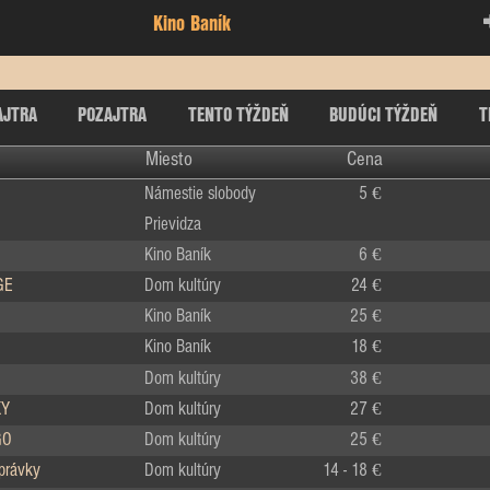
Kino Baník
AJTRA
POZAJTRA
TENTO TÝŽDEŇ
BUDÚCI TÝŽDEŇ
T
Miesto
Cena
Námestie slobody
5 €
Prievidza
Kino Baník
6 €
GE
Dom kultúry
24 €
Kino Baník
25 €
Kino Baník
18 €
Dom kultúry
38 €
KY
Dom kultúry
27 €
GO
Dom kultúry
25 €
zprávky
Dom kultúry
14 - 18 €