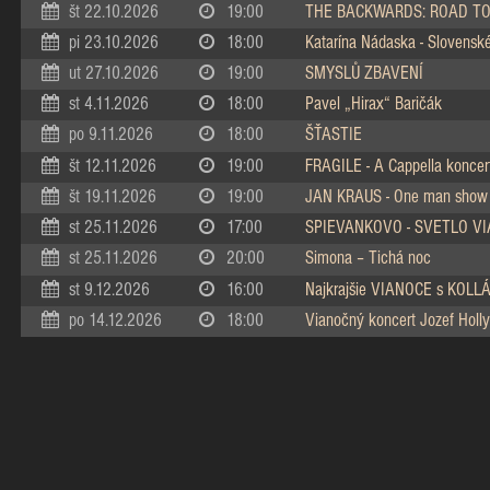
št 22.10.2026
19:00
THE BACKWARDS: ROAD TO
pi 23.10.2026
18:00
Katarína Nádaska - Slovenské 
ut 27.10.2026
19:00
SMYSLŮ ZBAVENÍ
st 4.11.2026
18:00
Pavel „Hirax“ Baričák
po 9.11.2026
18:00
ŠŤASTIE
št 12.11.2026
19:00
FRAGILE - A Cappella koncer
št 19.11.2026
19:00
JAN KRAUS - One man show
st 25.11.2026
17:00
SPIEVANKOVO - SVETLO V
st 25.11.2026
20:00
Simona – Tichá noc
st 9.12.2026
16:00
Najkrajšie VIANOCE s KOL
po 14.12.2026
18:00
Vianočný koncert Jozef Holly