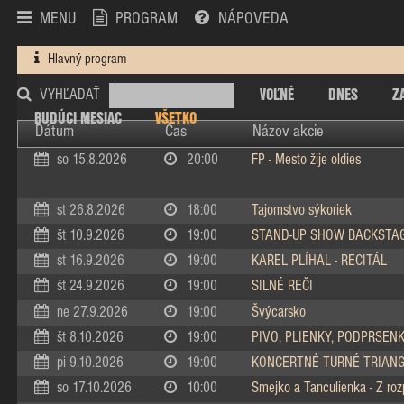
MENU
PROGRAM
NÁPOVEDA
Hlavný program
VOĽNÉ
DNES
Z
VYHĽADAŤ
BUDÚCI MESIAC
VŠETKO
Dátum
Čas
Názov akcie
so 15.8.2026
20:00
FP - Mesto žije oldies
st 26.8.2026
18:00
Tajomstvo sýkoriek
št 10.9.2026
19:00
STAND-UP SHOW BACKSTA
st 16.9.2026
19:00
KAREL PLÍHAL - RECITÁL
št 24.9.2026
19:00
SILNÉ REČI
ne 27.9.2026
19:00
Švýcarsko
št 8.10.2026
19:00
PIVO, PLIENKY, PODPRSEN
pi 9.10.2026
19:00
KONCERTNÉ TURNÉ TRIAN
so 17.10.2026
10:00
Smejko a Tanculienka - Z ro