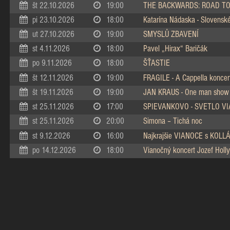
št 22.10.2026
19:00
THE BACKWARDS: ROAD TO
pi 23.10.2026
18:00
Katarína Nádaska - Slovenské 
ut 27.10.2026
19:00
SMYSLŮ ZBAVENÍ
st 4.11.2026
18:00
Pavel „Hirax“ Baričák
po 9.11.2026
18:00
ŠŤASTIE
št 12.11.2026
19:00
FRAGILE - A Cappella koncer
št 19.11.2026
19:00
JAN KRAUS - One man show
st 25.11.2026
17:00
SPIEVANKOVO - SVETLO V
st 25.11.2026
20:00
Simona – Tichá noc
st 9.12.2026
16:00
Najkrajšie VIANOCE s KOL
po 14.12.2026
18:00
Vianočný koncert Jozef Holly