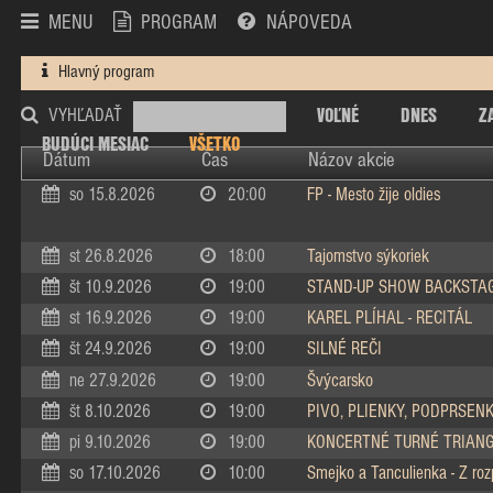
MENU
PROGRAM
NÁPOVEDA
Hlavný program
VOĽNÉ
DNES
Z
VYHĽADAŤ
BUDÚCI MESIAC
VŠETKO
Dátum
Čas
Názov akcie
so 15.8.2026
20:00
FP - Mesto žije oldies
st 26.8.2026
18:00
Tajomstvo sýkoriek
št 10.9.2026
19:00
STAND-UP SHOW BACKSTA
st 16.9.2026
19:00
KAREL PLÍHAL - RECITÁL
št 24.9.2026
19:00
SILNÉ REČI
ne 27.9.2026
19:00
Švýcarsko
št 8.10.2026
19:00
PIVO, PLIENKY, PODPRSEN
pi 9.10.2026
19:00
KONCERTNÉ TURNÉ TRIAN
so 17.10.2026
10:00
Smejko a Tanculienka - Z ro