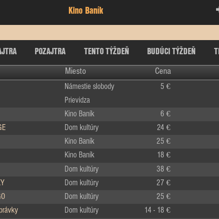
Kino Baník
AJTRA
POZAJTRA
TENTO TÝŽDEŇ
BUDÚCI TÝŽDEŇ
T
Miesto
Cena
Námestie slobody
5 €
Prievidza
Kino Baník
6 €
GE
Dom kultúry
24 €
Kino Baník
25 €
Kino Baník
18 €
Dom kultúry
38 €
KY
Dom kultúry
27 €
GO
Dom kultúry
25 €
zprávky
Dom kultúry
14 - 18 €