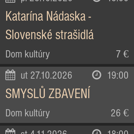
Katarína Nádaska -
Slovenské strašidlá
Dom kultúry
7 €
ut 27.10.2026
19:00
SMYSLŮ ZBAVENÍ
Dom kultúry
26 €