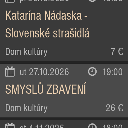
Katarína Nádaska -
Slovenské strašidlá
Dom kultúry
7 €
ut 27.10.2026
19:00
SMYSLŮ ZBAVENÍ
Dom kultúry
26 €