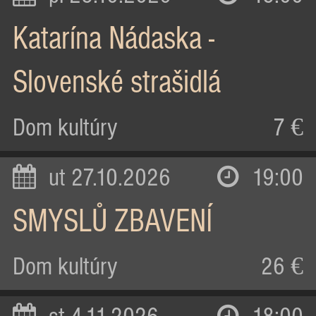
Katarína Nádaska -
Slovenské strašidlá
Dom kultúry
7 €
ut 27.10.2026
19:00
SMYSLŮ ZBAVENÍ
Dom kultúry
26 €