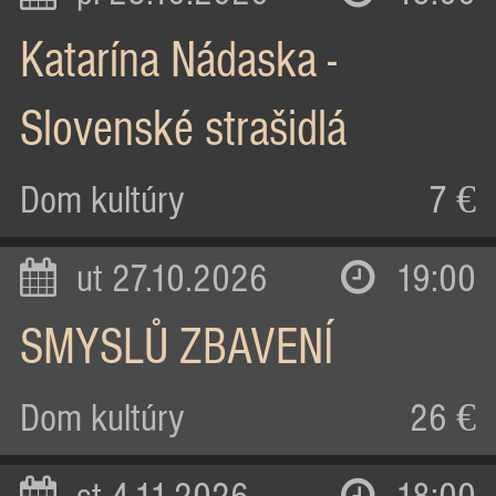
Katarína Nádaska -
Slovenské strašidlá
Dom kultúry
7 €
ut 27.10.2026
19:00
SMYSLŮ ZBAVENÍ
Dom kultúry
26 €