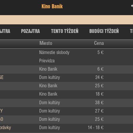
Kino Baník
AJTRA
POZAJTRA
TENTO TÝŽDEŇ
BUDÚCI TÝŽDEŇ
T
Miesto
Cena
Námestie slobody
5 €
Prievidza
Kino Baník
6 €
GE
Dom kultúry
24 €
Kino Baník
25 €
Kino Baník
18 €
Dom kultúry
38 €
KY
Dom kultúry
27 €
GO
Dom kultúry
25 €
zprávky
Dom kultúry
14 - 18 €