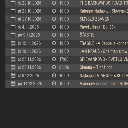
št 22.10.2026
19:00
THE BACKWARDS: ROAD TO
pi 23.10.2026
18:00
Katarína Nádaska - Slovenské 
ut 27.10.2026
19:00
SMYSLŮ ZBAVENÍ
st 4.11.2026
18:00
Pavel „Hirax“ Baričák
po 9.11.2026
18:00
ŠŤASTIE
št 12.11.2026
19:00
FRAGILE - A Cappella koncer
št 19.11.2026
19:00
JAN KRAUS - One man show
st 25.11.2026
17:00
SPIEVANKOVO - SVETLO V
st 25.11.2026
20:00
Simona – Tichá noc
st 9.12.2026
16:00
Najkrajšie VIANOCE s KOL
po 14.12.2026
18:00
Vianočný koncert Jozef Holly