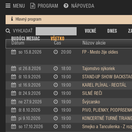
MENU
PROGRAM
NÁPOVEDA
Hlavný program
VOĽNÉ
DNES
Z
VYHĽADAŤ
BUDÚCI MESIAC
VŠETKO
Dátum
Čas
Názov akcie
so 15.8.2026
20:00
FP - Mesto žije oldies
st 26.8.2026
18:00
Tajomstvo sýkoriek
št 10.9.2026
19:00
STAND-UP SHOW BACKSTA
st 16.9.2026
19:00
KAREL PLÍHAL - RECITÁL
št 24.9.2026
19:00
SILNÉ REČI
ne 27.9.2026
19:00
Švýcarsko
št 8.10.2026
19:00
PIVO, PLIENKY, PODPRSEN
pi 9.10.2026
19:00
KONCERTNÉ TURNÉ TRIAN
so 17.10.2026
10:00
Smejko a Tanculienka - Z ro