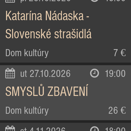
Katarína Nádaska -
Slovenské strašidlá
Dom kultúry
7 €
ut 27.10.2026
19:00
SMYSLŮ ZBAVENÍ
Dom kultúry
26 €