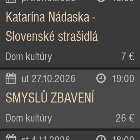
Katarína Nádaska -
Slovenské strašidlá
Dom kultúry
7 €
ut 27.10.2026
19:00
SMYSLŮ ZBAVENÍ
Dom kultúry
26 €