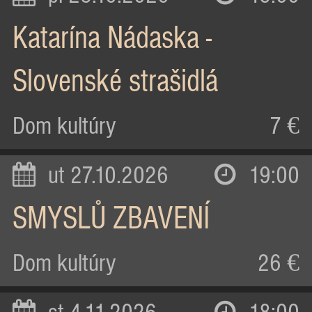
Katarína Nádaska -
Slovenské strašidlá
Dom kultúry
7 €
ut 27.10.2026
19:00
SMYSLŮ ZBAVENÍ
Dom kultúry
26 €