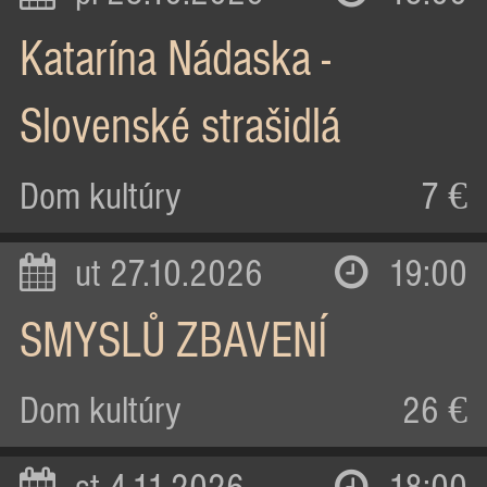
Katarína Nádaska -
Slovenské strašidlá
Dom kultúry
7 €
ut 27.10.2026
19:00
SMYSLŮ ZBAVENÍ
Dom kultúry
26 €