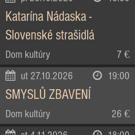
Katarína Nádaska -
Slovenské strašidlá
Dom kultúry
7 €
ut 27.10.2026
19:00
SMYSLŮ ZBAVENÍ
Dom kultúry
26 €