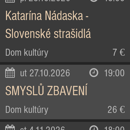
Katarína Nádaska -
Slovenské strašidlá
Dom kultúry
7 €
ut 27.10.2026
19:00
SMYSLŮ ZBAVENÍ
Dom kultúry
26 €