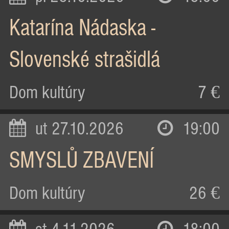
Katarína Nádaska -
Slovenské strašidlá
Dom kultúry
7 €
ut 27.10.2026
19:00
SMYSLŮ ZBAVENÍ
Dom kultúry
26 €