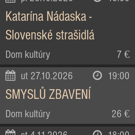
Katarína Nádaska -
Slovenské strašidlá
Dom kultúry
7 €
ut 27.10.2026
19:00
SMYSLŮ ZBAVENÍ
Dom kultúry
26 €