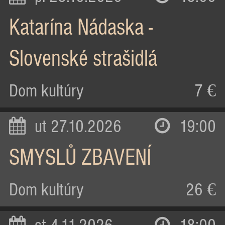
Katarína Nádaska -
Slovenské strašidlá
Dom kultúry
7 €
ut 27.10.2026
19:00
SMYSLŮ ZBAVENÍ
Dom kultúry
26 €