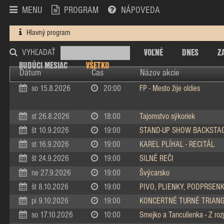
MENU
PROGRAM
NÁPOVEDA
Hlavný program
VOĽNÉ
DNES
Z
VYHĽADAŤ
BUDÚCI MESIAC
VŠETKO
Dátum
Čas
Názov akcie
so 15.8.2026
20:00
FP - Mesto žije oldies
st 26.8.2026
18:00
Tajomstvo sýkoriek
št 10.9.2026
19:00
STAND-UP SHOW BACKSTA
st 16.9.2026
19:00
KAREL PLÍHAL - RECITÁL
št 24.9.2026
19:00
SILNÉ REČI
ne 27.9.2026
19:00
Švýcarsko
št 8.10.2026
19:00
PIVO, PLIENKY, PODPRSEN
pi 9.10.2026
19:00
KONCERTNÉ TURNÉ TRIAN
so 17.10.2026
10:00
Smejko a Tanculienka - Z ro