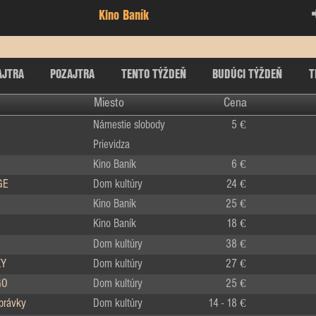
Kino Baník
AJTRA
POZAJTRA
TENTO TÝŽDEŇ
BUDÚCI TÝŽDEŇ
T
Miesto
Cena
Námestie slobody
5 €
Prievidza
Kino Baník
6 €
GE
Dom kultúry
24 €
Kino Baník
25 €
Kino Baník
18 €
Dom kultúry
38 €
KY
Dom kultúry
27 €
GO
Dom kultúry
25 €
zprávky
Dom kultúry
14 - 18 €