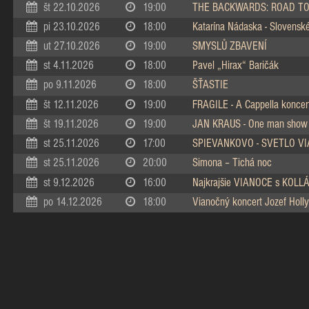
št 22.10.2026
19:00
THE BACKWARDS: ROAD TO
pi 23.10.2026
18:00
Katarína Nádaska - Slovenské 
ut 27.10.2026
19:00
SMYSLŮ ZBAVENÍ
st 4.11.2026
18:00
Pavel „Hirax“ Baričák
po 9.11.2026
18:00
ŠŤASTIE
št 12.11.2026
19:00
FRAGILE - A Cappella koncer
št 19.11.2026
19:00
JAN KRAUS - One man show
st 25.11.2026
17:00
SPIEVANKOVO - SVETLO V
st 25.11.2026
20:00
Simona – Tichá noc
st 9.12.2026
16:00
Najkrajšie VIANOCE s KOL
po 14.12.2026
18:00
Vianočný koncert Jozef Holly